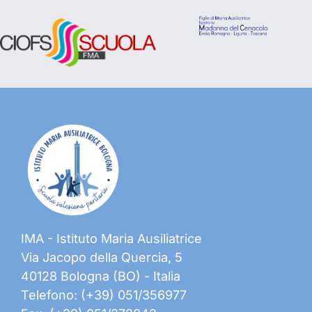
IMA - Istituto Maria Ausiliatrice
Via Jacopo della Quercia, 5
40128 Bologna (BO) - Italia
Telefono: (+39) 051/356977