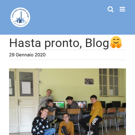
Salta
al
contenuto
Hasta pronto, Blog
29 Gennaio 2020
Ingrandisci
immagine