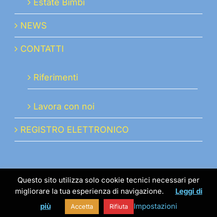
Estate Bimbi
NEWS
CONTATTI
Riferimenti
Lavora con noi
REGISTRO ELETTRONICO
Questo sito utilizza solo cookie tecnici necessari per
migliorare la tua esperienza di navigazione.
Leggi di
© 2019 istmabo.it | Istituto Maria Ausiliatrice | P.IVA
più
Impostazioni
Accetta
Rifiuta
00445660343