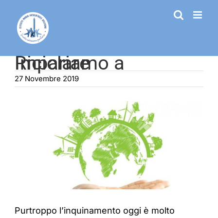
Salta
al
contenuto
Impariamo a Riciclare
27 Novembre 2019
Ingrandisci
immagine
Purtroppo l’inquinamento oggi è molto