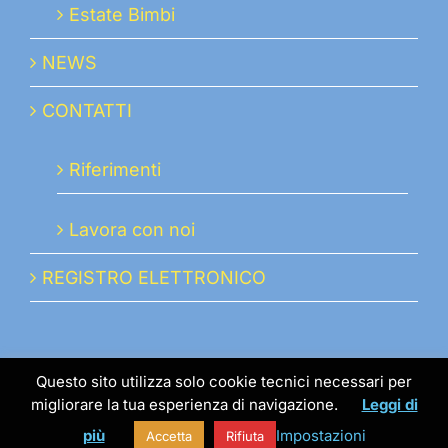
Estate Bimbi
NEWS
CONTATTI
Riferimenti
Lavora con noi
REGISTRO ELETTRONICO
Questo sito utilizza solo cookie tecnici necessari per
migliorare la tua esperienza di navigazione.
Leggi di
© 2019 istmabo.it | Istituto Maria Ausiliatrice | P.IVA
più
Impostazioni
Accetta
Rifiuta
00445660343