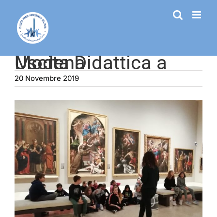
Salta
al
contenuto
Uscita Didattica a Modena
20 Novembre 2019
Ingrandisci
immagine