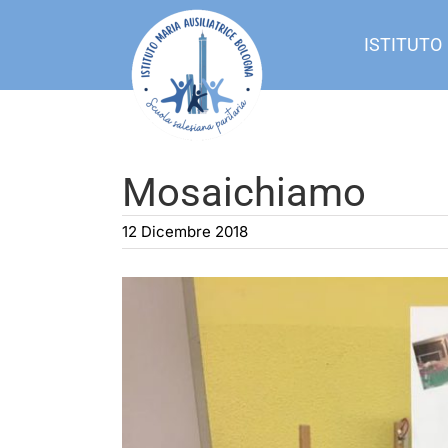
Salta
al
ISTITUTO
contenuto
Mosaichiamo
12 Dicembre 2018
Ingrandisci
immagine