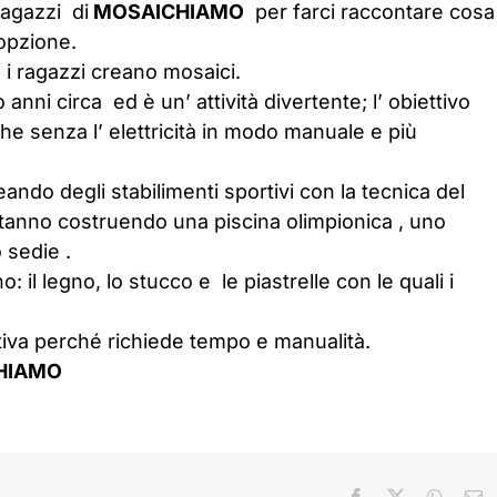
ragazzi di
MOSAICHIAMO
per farci raccontare cosa
 opzione.
i ragazzi creano mosaici.
 anni circa ed è un’ attività divertente; l’ obiettivo
nche senza l’ elettricità in modo manuale e più
ando degli stabilimenti sportivi con la tecnica del
stanno costruendo una piscina olimpionica , uno
 sedie .
no: il legno, lo stucco e le piastrelle con le quali i
iva perché richiede tempo e manualità.
HIAMO
Facebook
X
Whats
E