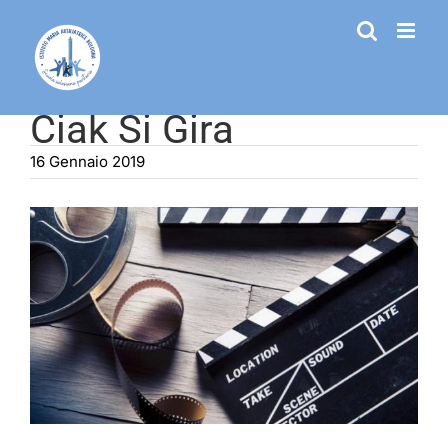
Salta
al
contenuto
Ciak Si Gira
16 Gennaio 2019
Ingrandisci
immagine