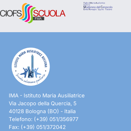
IMA - Istituto Maria Ausiliatrice
Via Jacopo della Quercia, 5
40128 Bologna (BO) - Italia
Telefono: (+39) 051/356977
Fax: (+39) 051/372042