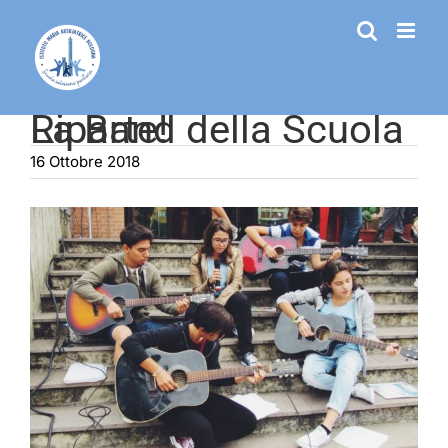
Salta
al
contenuto
La Band della Scuola Riparte!
16 Ottobre 2018
Ingrandisci
immagine