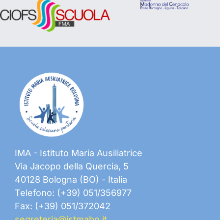
IMA - Istituto Maria Ausiliatrice
Via Jacopo della Quercia, 5
40128 Bologna (BO) - Italia
Telefono: (+39) 051/356977
Fax: (+39) 051/372042
segreteria@istmabo.it