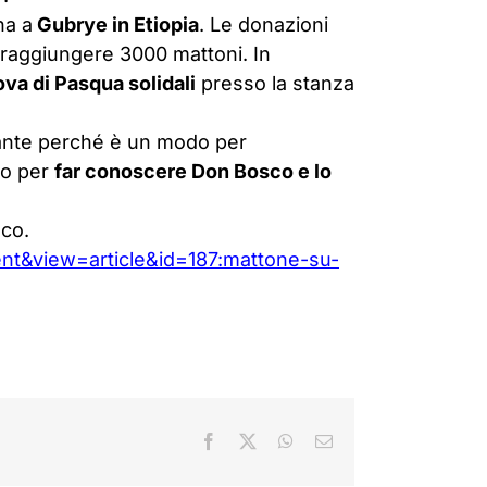
na a
Gubrye in Etiopia
. Le donazioni
 è raggiungere 3000 mattoni. In
ova di Pasqua solidali
presso la stanza
tante perché è un modo per
odo per
far conoscere Don Bosco e lo
co.
ent&view=article&id=187:mattone-su-
Facebook
X
WhatsApp
Email