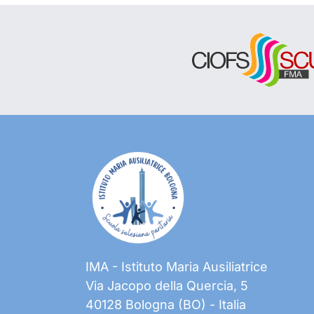
IMA - Istituto Maria Ausiliatrice
Via Jacopo della Quercia, 5
40128 Bologna (BO) - Italia