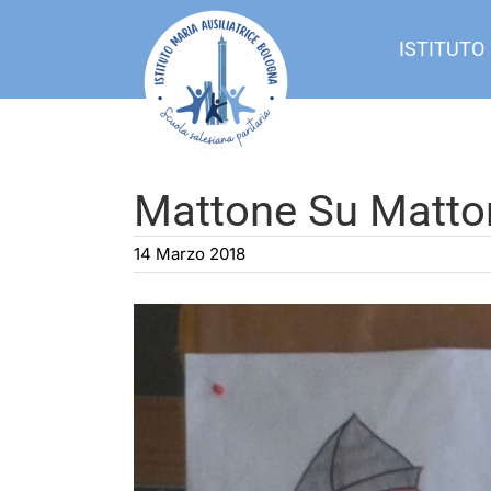
Salta
al
ISTITUTO
contenuto
Mattone Su Matto
14 Marzo 2018
Ingrandisci
immagine