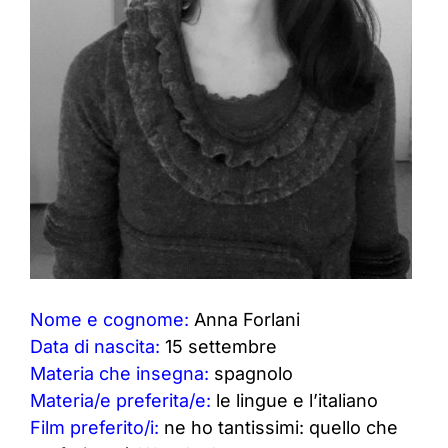
Nome e cognome:
Anna Forlani
Data di nascita:
15 settembre
Materia che insegna:
spagnolo
Materia/e preferita/e:
le lingue e l’italiano
Film preferito/i:
ne ho tantissimi: quello che