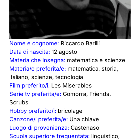
Nome e cognome:
Riccardo Barilli
Data di nascita:
12 agosto
Materia che insegna:
matematica e scienze
Materia/e preferita/e:
matematica, storia,
italiano, scienze, tecnologia
Film preferito/i:
Les Miserables
Serie tv preferita/e:
Gomorra, Friends,
Scrubs
Hobby preferito/i:
bricolage
Canzone/i preferita/e:
Una chiave
Luogo di provenienza:
Castenaso
Scuola superiore frequentata:
linguistico,