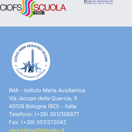
IMA - Istituto Maria Ausiliatrice
Via Jacopo della Quercia, 5
40128 Bologna (BO) - Italia
Telefono: (+39) 051/356977
Fax: (+39) 051/372042
segreteria@istmabo.it