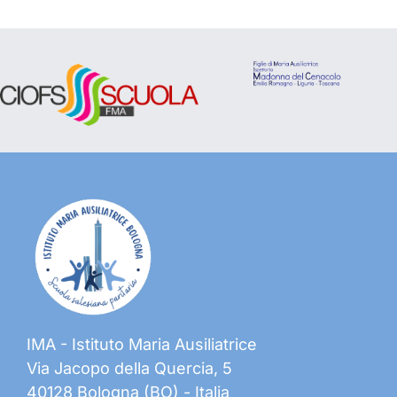
IMA - Istituto Maria Ausiliatrice
Via Jacopo della Quercia, 5
40128 Bologna (BO) - Italia